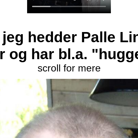
! jeg hedder Palle Li
er og har bl.a. "hug
scroll for mere