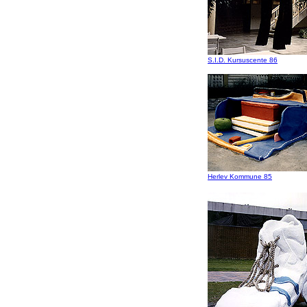
S.I.D. Kursuscente 86
Herlev Kommune 85