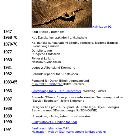
Halmiaden 91
1947
Født i Hasle , Bornholm
1968-70
Kgl. Danske kunstakademi arkitektskole
Kgl danske kunstakademi billedhuggerskole, Mogens Bøggild,
1970-76
Svend Wiig Hansen
Det Lille teater,
1977
Rungsted Statsskole
Flytter til Lolland
1980
Nakskov Gymnasium
1981
Legedyr, Albertslund Kommune
1982
Lollands reporter for Kunstavisen
Formand for Dansk Billedhuggersamfund
1983-85
"Skoletaske i fiberbeton"
Herlev Kommune
1986
udsmykning for S.I.D. Kursuscenter
, Nykøbing Falster
Startede "Fiber art" der producerede kreative fiberbetonprodukter.
1987
"Støvle i fiberbeton" Jelling Kommune
Designer hos pro c.a.t.v. (produkt-, emballage-, lay-out design)
1988
Begyndte med 3D-computergrafik (3D-HOUSE)
1989
Udsmykning i Amtsgården, Storstrøms Amt
1990
Skulpturtorvet i Hundige for KAB
Skulptorv i Jyllinge for GAB,
1991
Halmiaden, Holeby (Danmarks største landart projekt)