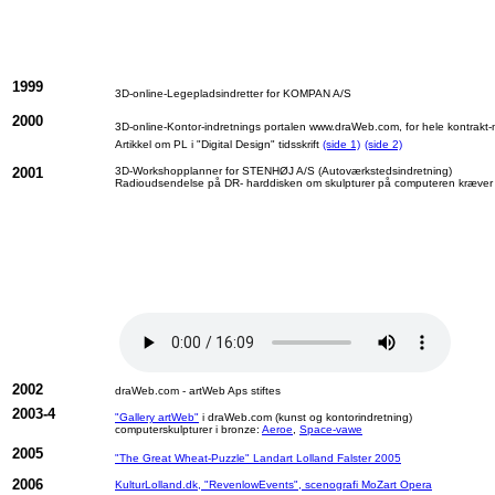
1999
3D-online-Legepladsindretter for KOMPAN A/S
2000
3D-online-Kontor-indretnings portalen www.draWeb.com, for hele kontrakt
Artikkel om PL i "Digital Design" tidsskrift
(side 1)
(side 2)
2001
3D-Workshopplanner for STENHØJ A/S (Autoværkstedsindretning)
Radioudsendelse på DR- harddisken om skulpturer på computeren kræver 
2002
draWeb.com - artWeb Aps stiftes
2003-4
"Gallery artWeb"
i draWeb.com (kunst og kontorindretning)
computerskulpturer i bronze:
Aeroe
,
Space-vawe
2005
"The Great Wheat-Puzzle" Landart Lolland Falster 2005
2006
KulturLolland.dk, "RevenlowEvents", scenografi MoZart Opera