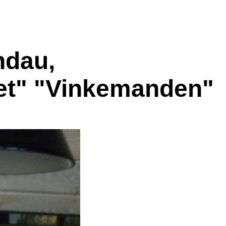
ndau,
get" "Vinkemanden"