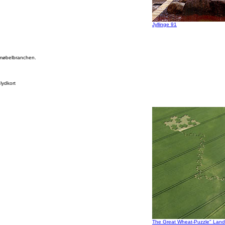
Jyllinge 91
-møbelbranchen.
lydkort
The Great Wheat-Puzzle" Landa