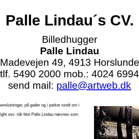
Palle Lindau´s CV.
Billedhugger
Palle Lindau
Madevejen 49, 4913 Horslund
tlf. 5490 2000 mob.: 4024 6994
send mail:
palle@artweb.dk
nslutninger, på gader og i parker rundt om i
right osv. når blot Palle Lindau nævnes som