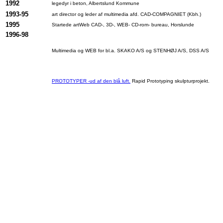
1992
legedyr i beton, Albertslund Kommune
1993-95
art director og leder af multimedia afd. CAD-COMPAGNIET (Kbh.)
1995
Startede artWeb CAD-, 3D-, WEB- CD-rom- bureau, Horslunde
1996-98
Multimedia og WEB for bl.a. SKAKO A/S og STENHØJ A/S, DSS A/S
PROTOTYPER -ud af den blå luft.
Rapid Prototyping skulpturprojekt.