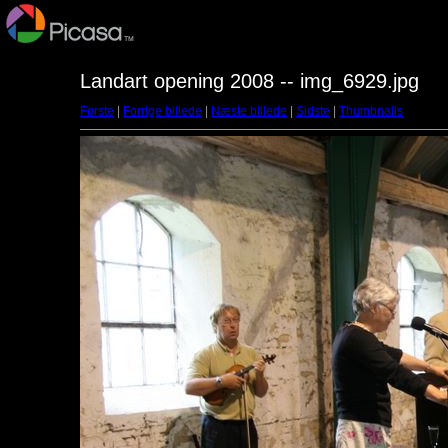
Landart opening 2008 -- img_6929.jpg
Første
|
Forrige billede
|
Næste billede
|
Sidste
|
Thumbnails