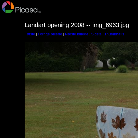
Landart opening 2008 -- img_6963.jpg
Første
|
Forrige billede
|
Næste billede
|
Sidste
|
Thumbnails