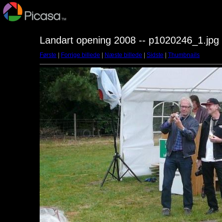
Landart opening 2008 -- p1020246_1.jpg
Første
|
Forrige billede
|
Næste billede
|
Sidste
|
Thumbnails