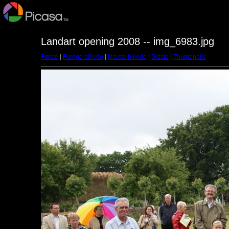
Landart opening 2008 -- img_6983.jpg
Første
|
Forrige billede
|
Næste billede
|
Sidste
|
Thumbnails