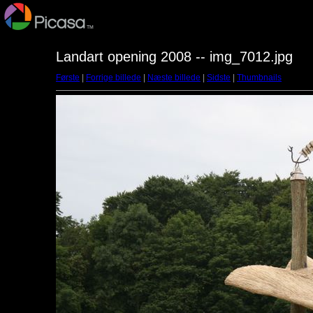
Landart opening 2008 -- img_7012.jpg
Første
|
Forrige billede
|
Næste billede
|
Sidste
|
Thumbnails