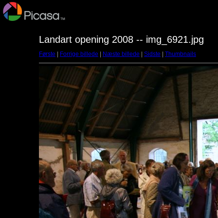
Landart opening 2008 -- img_6921.jpg
Første
|
Forrige billede
|
Næste billede
|
Sidste
|
Thumbnails