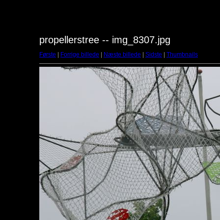
propellerstree -- img_8307.jpg
Første
|
Forrige billede
|
Næste billede
|
Sidste
|
Thumbnails