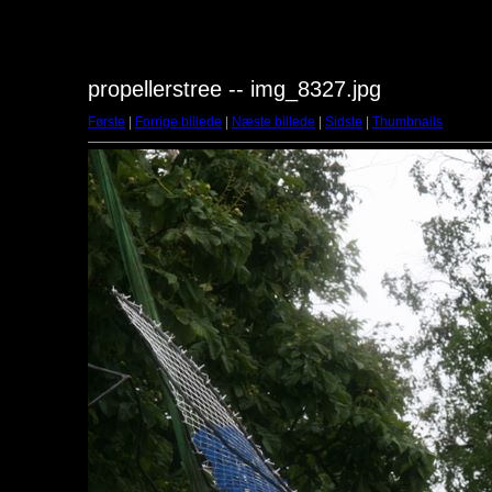
propellerstree -- img_8327.jpg
Første
|
Forrige billede
|
Næste billede
|
Sidste
|
Thumbnails