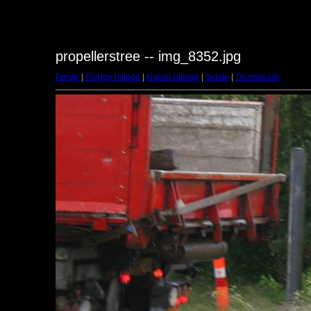
propellerstree -- img_8352.jpg
Første
|
Forrige billede
|
Næste billede
|
Sidste
|
Thumbnails