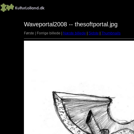
Waveportal2008 -- thesoftportal.jpg
Første | Forrige billede |
Næste billede
|
Sidste
|
Thumbnails