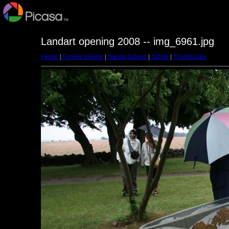
Landart opening 2008 -- img_6961.jpg
Første
|
Forrige billede
|
Næste billede
|
Sidste
|
Thumbnails