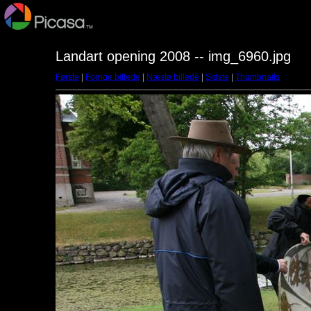
Landart opening 2008 -- img_6960.jpg
Første
|
Forrige billede
|
Næste billede
|
Sidste
|
Thumbnails