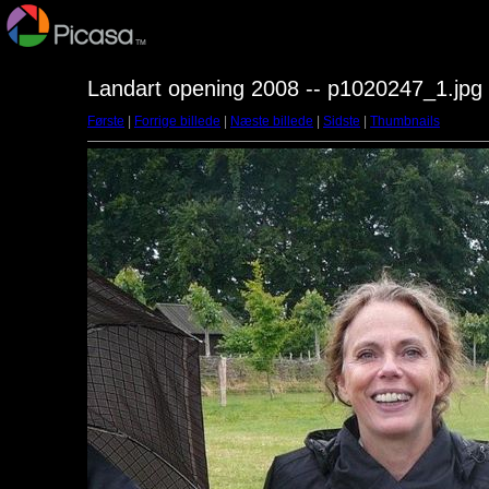
Landart opening 2008 -- p1020247_1.jpg
Første
|
Forrige billede
|
Næste billede
|
Sidste
|
Thumbnails