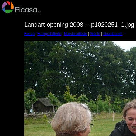
Landart opening 2008 -- p1020251_1.jpg
Første
|
Forrige billede
|
Næste billede
|
Sidste
|
Thumbnails