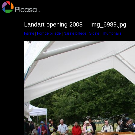
Landart opening 2008 -- img_6989.jpg
Første
|
Forrige billede
|
Næste billede
|
Sidste
|
Thumbnails