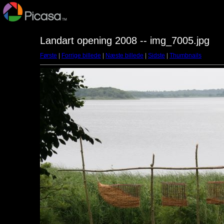
Landart opening 2008 -- img_7005.jpg
Første
|
Forrige billede
|
Næste billede
|
Sidste
|
Thumbnails