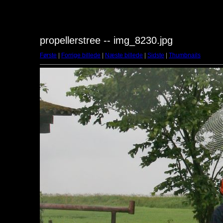
propellerstree -- img_8230.jpg
Første
|
Forrige billede
|
Næste billede
|
Sidste
|
Thumbnails