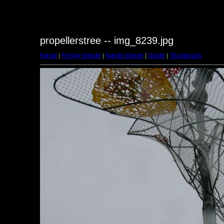
propellerstree -- img_8239.jpg
Første
|
Forrige billede
|
Næste billede
|
Sidste
|
Thumbnails