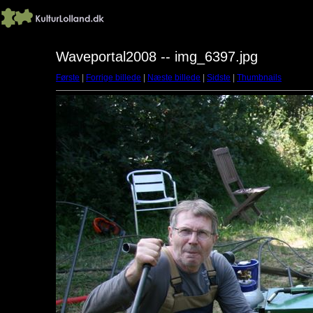
Waveportal2008 -- img_6397.jpg
Første
|
Forrige billede
|
Næste billede
|
Sidste
|
Thumbnails