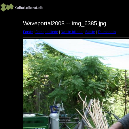
Waveportal2008 -- img_6385.jpg
Første
|
Forrige billede
|
Næste billede
|
Sidste
|
Thumbnails