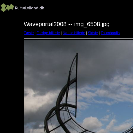
Waveportal2008 -- img_6508.jpg
Første
|
Forrige billede
|
Næste billede
|
Sidste
|
Thumbnails