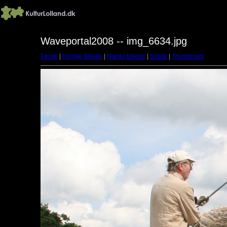
Waveportal2008 -- img_6634.jpg
Første
|
Forrige billede
|
Næste billede
|
Sidste
|
Thumbnails