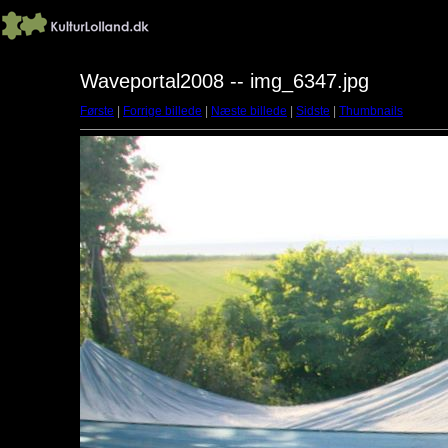
Waveportal2008 -- img_6347.jpg
Første
|
Forrige billede
|
Næste billede
|
Sidste
|
Thumbnails