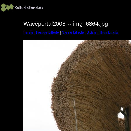
Waveportal2008 -- img_6864.jpg
Første
|
Forrige billede
|
Næste billede
|
Sidste
|
Thumbnails