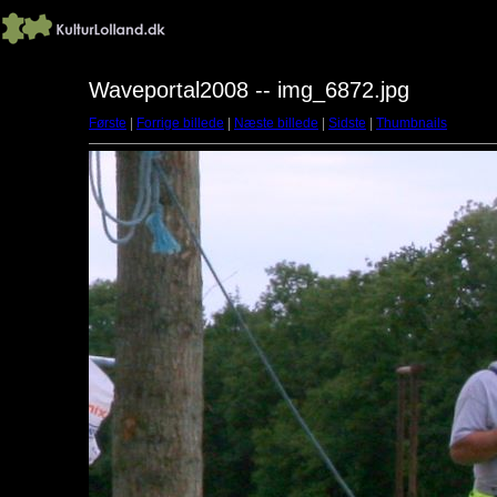
Waveportal2008 -- img_6872.jpg
Første
|
Forrige billede
|
Næste billede
|
Sidste
|
Thumbnails