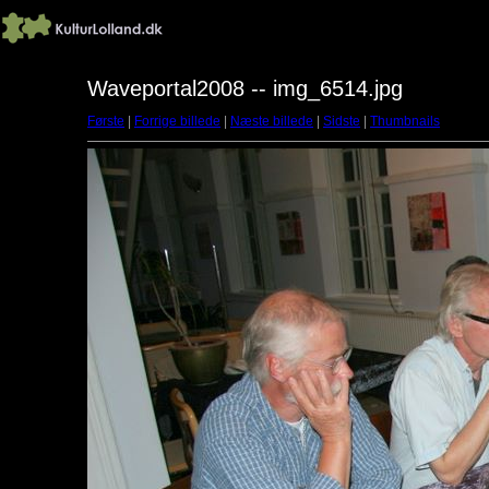
Waveportal2008 -- img_6514.jpg
Første
|
Forrige billede
|
Næste billede
|
Sidste
|
Thumbnails