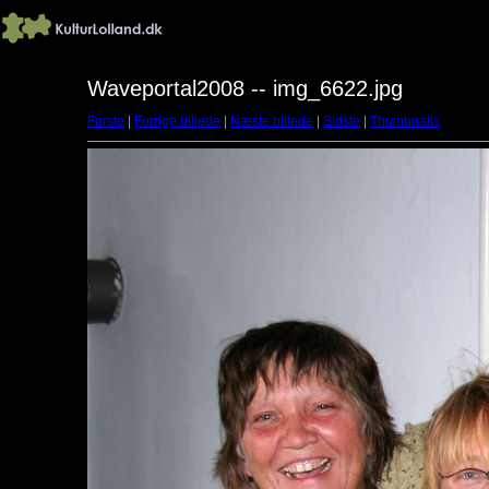
Waveportal2008 -- img_6622.jpg
Første
|
Forrige billede
|
Næste billede
|
Sidste
|
Thumbnails