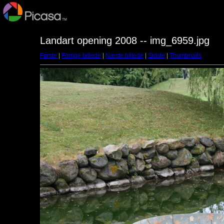
Landart opening 2008 -- img_6959.jpg
Første
|
Forrige billede
|
Næste billede
|
Sidste
|
Thumbnails